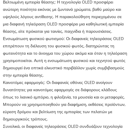
Βελτιωμένη εμπειρία θέασης: Η τεχνολογία OLED προσφέρει
ανώτερη ποιότητα εικόνας με ζωντανά χρώματα, βαθύ μαύρο και
υψηλούς λόγους αντίθεσης. Η παρακολούθηση περιεχομένου σε
μια διαφανή τηλεόραση OLED προσφέρει μια καθηλωτική εμπειρία
θέασης, είτε πρόκειται για ταινίες, παιχνίδια ή παρουσιάσεις.
Ενσωμάτωση φυσικού φωτισμού: Οι διαφανείς τηλεοράσεις OLED
επιτρέπουν τη διέλευση του φυσικού φωτός, διατηρώντας τη
φωτεινότητα και το άνοιγμα του χώρου ακόμα και όταν η τηλεόραση
χρησιμοποιείται. Αυτή η ενσωμάτωση φυσικού και τεχνητού φωτός
δημιουργεί ένα οπτικά ελκυστικό περιβάλλον χωρίς συμβιβασμούς
στην εμπειρία θέασης.
Καινοτόμες εφαρμογές: Οι διαφανείς οθόνες OLED ανοίγουν
δυνατότητες για καινοτόμες εφαρμογές σε διάφορους κλάδους
όπως το λιανικό εμπόριο, η φιλοξενία, τα μουσεία και οι μεταφορές.
Μπορούν να χρησιμοποιηθούν για διαφήμιση, εκθέσεις προϊόντων,
εύρεση δρόμου και βελτίωση της εμπειρίας των πελατών με
δημιουργικούς τρόπους.
Συνολικά, οι διαφανείς τηλεοράσεις OLED συνδυάζουν τεχνολογία