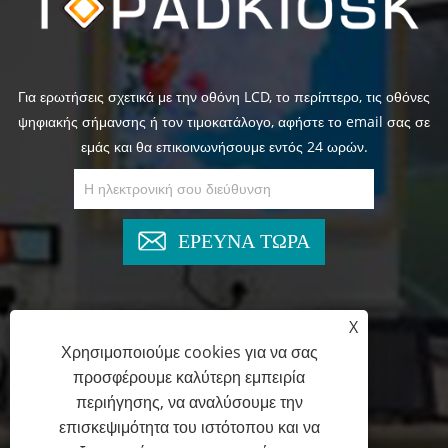
Για ερωτήσεις σχετικά με την οθόνη LCD, το περίπτερο, τις οθόνες
ψηφιακής σήμανσης ή τον τιμοκατάλογο, αφήστε το email σας σε
εμάς και θα επικοινωνήσουμε εντός 24 ωρών.
ΕΡΕΥΝΑ ΤΩΡΑ
X
+86-13825769658
Χρησιμοποιούμε cookies για να σας
προσφέρουμε καλύτερη εμπειρία
marketing@topadkiosk.com
περιήγησης, να αναλύσουμε την
επισκεψιμότητα του ιστότοπου και να