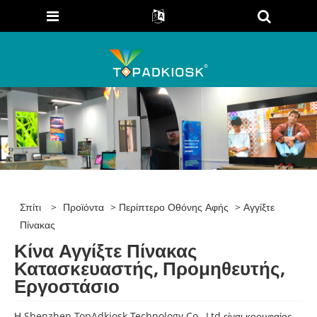
Σπίτι
>
Προϊόντα
>
Περίπτερο Οθόνης Αφής
> Αγγίξτε
Πίνακας
Κίνα Αγγίξτε Πίνακας
Κατασκευαστής, Προμηθευτής,
Εργοστάσιο
Η Shenzhen TopAdkiosk Technology Co., Ltd είναι κορυφαίος