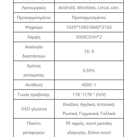
Λειτουργικός
Android, Windows, Linux, κλπ.
Προσαρμοσμένος
Προσαρμοσμένος
Ψήφισμα
1920*1080/3840*2160
Λάμψη
3000CD/m*2
Αναλογία
16: 9
διαστάσεων
Χρόνος
6,5ms
απόκρισης
Αντίθεση
4000: 1
Γωνία προβολής
178 °/178 ° (H/V)
Κινέζικα, Αγγλικά, Ισπανικά,
OSD γλώσσα
Ρωσικά, Γερμανικά, Γαλλικά
Πακέτο
PE αφρός, κουτί μεσαίας
μεταφορών
εξαγωγής, ξύλινο κουτί