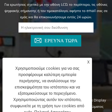
Για ερωτήσεις σχετικά με την οθόνη LCD, το περίπτερο, τις οθόνες
ψηφιακής σήμανσης ή τον τιμοκατάλογο, αφήστε το email σας σε
εμάς και θα επικοινωνήσουμε εντός 24 ωρών.
ΕΡΕΥΝΑ ΤΩΡΑ
X
+86-13825769658
Χρησιμοποιούμε cookies για να σας
προσφέρουμε καλύτερη εμπειρία
marketing@topadkiosk.com
περιήγησης, να αναλύσουμε την
επισκεψιμότητα του ιστότοπου και να
εξατομικεύσουμε το περιεχόμενο.
Χρησιμοποιώντας αυτόν τον ιστότοπο,
Πνευματικά δικαιώματα © 2024 Shenzhen TopAdkiosk Display
συμφωνείτε με τη χρήση των cookies από
Technology Co., Ltd. Με την επιφύλαξη παντός δικαιώματος