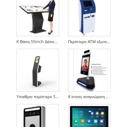
K Βάση 55inch Δάπεδα Σταθερό Πληροφορίες Περιφέρεια
Περίπτερο ΑΤΜ εξωτερικού χώρου
Υπαίθριο περίπτερο Self-service
8 ίντσες αναγνώριση προσώπου Τερματικό τοίχο τοποθετημένο τοίχο