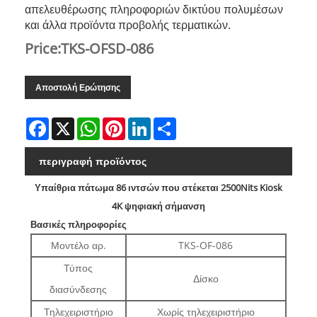
απελευθέρωσης πληροφοριών δικτύου πολυμέσων
και άλλα προϊόντα προβολής τερματικών.
Price:TKS-OFSD-086
Αποστολή Ερώτησης
Facebook
X
WhatsApp
Pinterest
LinkedIn
Share
περιγραφή προϊόντος
Υπαίθρια πάτωμα 86 ιντσών που στέκεται 2500Nits Kiosk
4K ψηφιακή σήμανση
Βασικές πληροφορίες
Μοντέλο αρ.
TKS-OF-086
Τύπος
Δίσκο
διασύνδεσης
Τηλεχειριστήριο
Χωρίς τηλεχειριστήριο