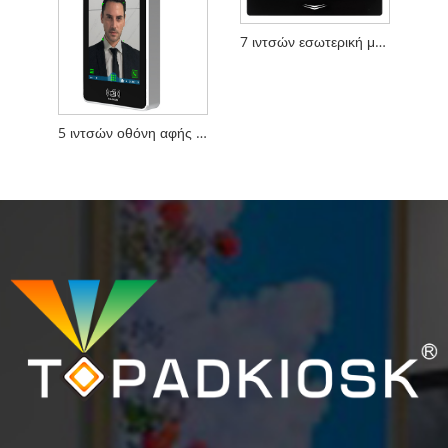
7 ιντσών εσωτερική μονάδα ενδοεπικοινωνίας για τηλεοπτικά τηλεφώνα Villa Video Calling
5 ιντσών οθόνη αφής οθόνης προσώπου Linux Linux