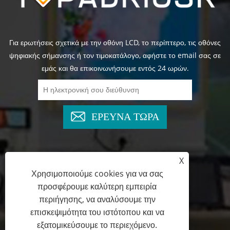
Για ερωτήσεις σχετικά με την οθόνη LCD, το περίπτερο, τις οθόνες
ψηφιακής σήμανσης ή τον τιμοκατάλογο, αφήστε το email σας σε
εμάς και θα επικοινωνήσουμε εντός 24 ωρών.
ΕΡΕΥΝΑ ΤΩΡΑ
X
+86-13825769658
Χρησιμοποιούμε cookies για να σας
προσφέρουμε καλύτερη εμπειρία
marketing@topadkiosk.com
περιήγησης, να αναλύσουμε την
επισκεψιμότητα του ιστότοπου και να
εξατομικεύσουμε το περιεχόμενο.