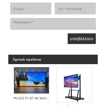
Σχετικά προϊόντα
P0.625 P1.87 4K Mini LED COB HD απευθείας οθόνη led τηλεόραση 162" συνάντηση γραφείου