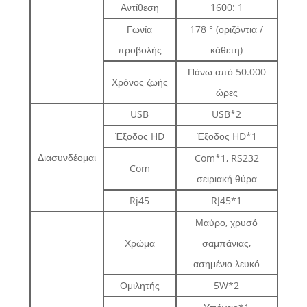
Αντίθεση
1600: 1
Γωνία
178 ° (οριζόντια /
προβολής
κάθετη)
Πάνω από 50.000
Χρόνος ζωής
ώρες
USB
USB*2
Έξοδος HD
Έξοδος HD*1
Διασυνδέομαι
Com*1, RS232
Com
σειριακή θύρα
Rj45
RJ45*1
Μαύρο, χρυσό
Χρώμα
σαμπάνιας,
ασημένιο λευκό
Ομιλητής
5W*2