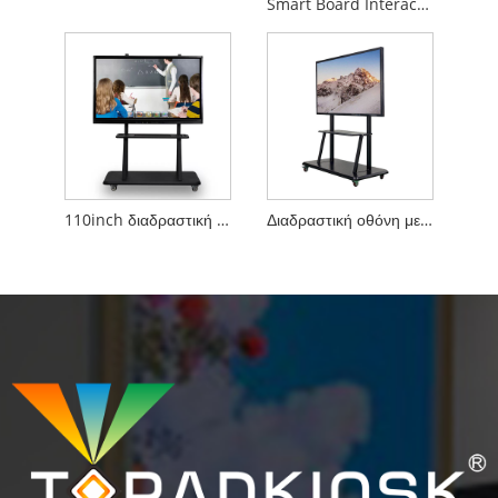
Smart Board Interactive Whiteboard Οθόνη οθόνης αφής LCD
110inch διαδραστική μεγάλη οθόνη LCD για διδασκαλία και συνάντηση
Διαδραστική οθόνη με μαύρο πίνακα για διδακτική συνάντηση