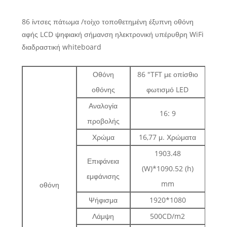
86 ίντσες πάτωμα /τοίχο τοποθετημένη έξυπνη οθόνη
αφής LCD ψηφιακή σήμανση ηλεκτρονική υπέρυθρη WiFi
διαδραστική whiteboard
Οθόνη
86 "TFT με οπίσθιο
οθόνης
φωτισμό LED
Αναλογία
16: 9
προβολής
Χρώμα
16,77 μ. Χρώματα
1903.48
Επιφάνεια
(W)*1090.52 (h)
εμφάνισης
mm
οθόνη
Ψήφισμα
1920*1080
Λάμψη
500CD/m2