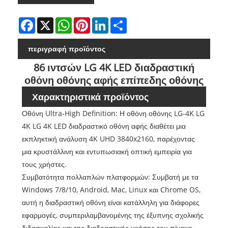
Facebook
X
WhatsApp
Pinterest
LinkedIn
Share
περιγραφή προϊόντος
86 ιντσών LG 4K LED διαδραστική
οθόνη οθόνης αφής επίπεδης οθόνης
Χαρακτηριστικά προϊόντος
Οθόνη Ultra-High Definition: Η οθόνη οθόνης LG-4K LG
4K LG 4K LED διαδραστικό οθόνη αφής διαθέτει μια
εκπληκτική ανάλυση 4K UHD 3840x2160, παρέχοντας
μια κρυστάλλινη και εντυπωσιακή οπτική εμπειρία για
τους χρήστες.
Συμβατότητα πολλαπλών πλατφορμών: Συμβατή με τα
Windows 7/8/10, Android, Mac, Linux και Chrome OS,
αυτή η διαδραστική οθόνη είναι κατάλληλη για διάφορες
εφαρμογές, συμπεριλαμβανομένης της έξυπνης σχολικής
διδασκαλίας και της διαδραστικής χρήσης του πίνακα,