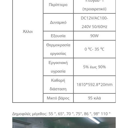
Υπόγειο*1
Περίπτερο
(προαιρετικό)
DC12V/AC100-
Δυναμικό
240V 50/60Hz
Άλλοι
Εξουσία
90W
Θερμοκρασία
0 ℃- 35 ℃
εργασίας
Εργασιακή
5% έως 90%
υγρασία
Καθαρή
1810*592.8*20mm
διάσταση
Μικτό βάρος
95 κιλά
Δημοφιλές μέγεθος: 55 ", 65", 70 ", 75", 86 ", 98" 110 "