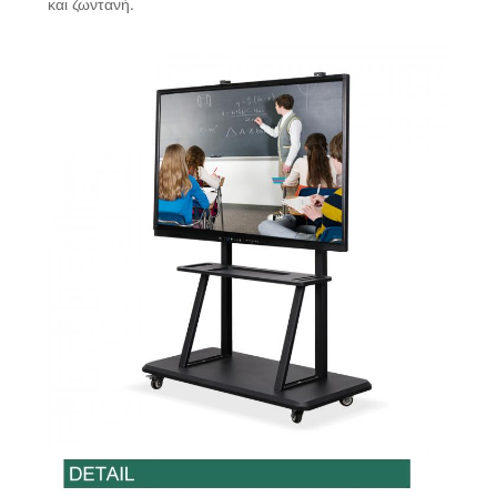
και ζωντανή.