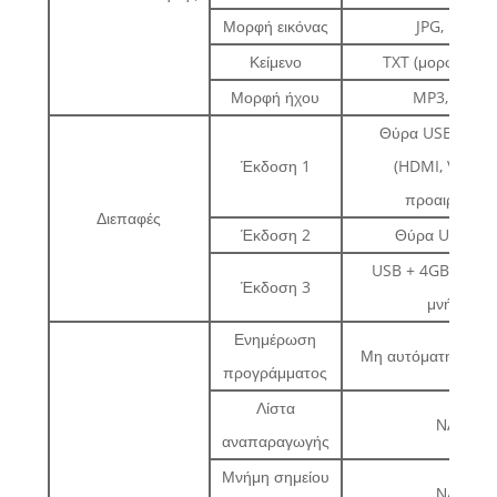
Μορφή εικόνας
JPG, BMP
Κείμενο
TXT (μορφή UTF
Μορφή ήχου
MP3, WAV
Θύρα USB CF+ 
Έκδοση 1
(HDMI, VGA, A
προαιρετικά)
Διεπαφές
Έκδοση 2
Θύρα USB SD
USB + 4GB εσωτε
Έκδοση 3
μνήμη
Ενημέρωση
Μη αυτόματη ενημ
προγράμματος
Λίστα
ΝΑΙ
αναπαραγωγής
Μνήμη σημείου
ΝΑΙ