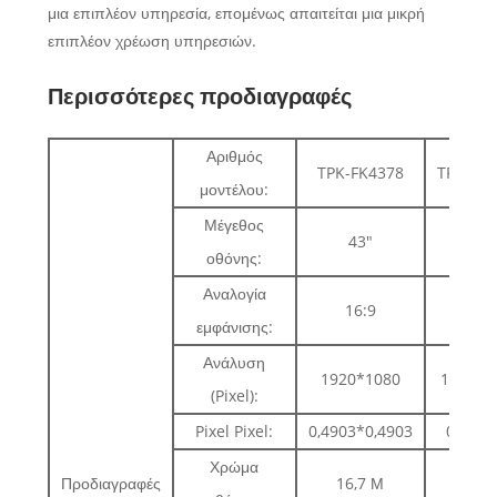
μια επιπλέον υπηρεσία, επομένως απαιτείται μια μικρή
επιπλέον χρέωση υπηρεσιών.
Περισσότερες προδιαγραφές
Αριθμός
TPK-FK4378
TPK-FK
μοντέλου:
Μέγεθος
43"
49"
οθόνης:
Αναλογία
16:9
16:9
εμφάνισης:
Ανάλυση
1920*1080
1920*1
(Pixel):
Pixel Pixel:
0,4903*0,4903
0,56*0
Χρώμα
Προδιαγραφές
16,7 Μ
16,7 