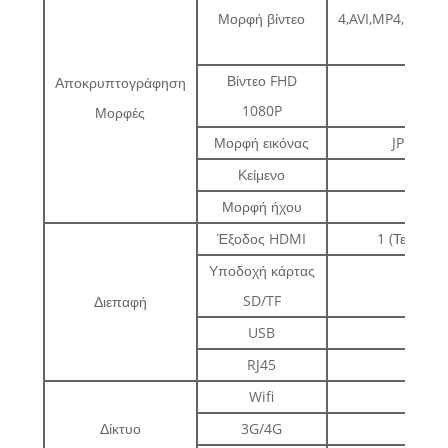
Μορφή βίντεο
4,AVI,MP4,H.26
κ
Βίντεο FHD
Αποκρυπτογράφηση
1080P
Μορφές
Μορφή εικόνας
JPG, BMP
Κείμενο
κε
Μορφή ήχου
MP
Έξοδος HDMI
1 (Τετραπύ
Υποδοχή κάρτας
SD/TF
Διεπαφή
USB
RJ45
Wifi
δια
Δίκτυο
3G/4G
προα