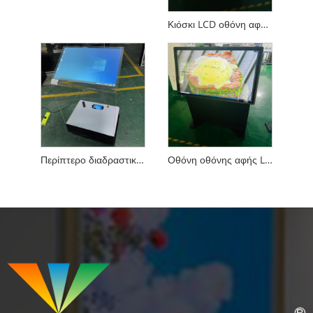
Κιόσκι LCD οθόνη αφής 55 ιντσών οθόνη Pcap με ενσωματωμένο υπολογιστή i7
Περίπτερο διαδραστικού προβολέα 30 ιντσών Διαφανές γυαλί tempered
Οθόνη οθόνης αφής LCD PCAP Monitor με ενσωματωμένο υπολογιστή i7