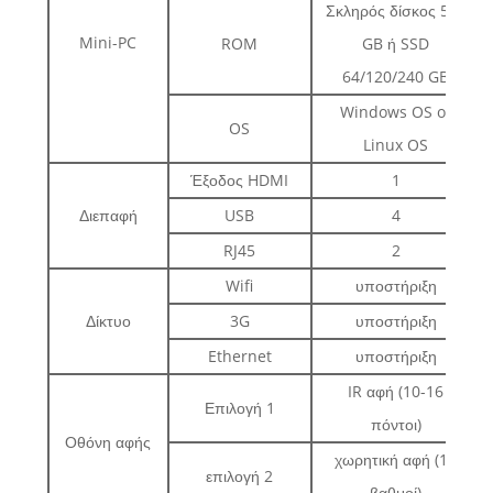
Σκληρός δίσκος 500
Mini-PC
ROM
GB ή SSD
64/120/240 GB
Windows OS or
OS
Linux OS
Έξοδος HDMI
1
Διεπαφή
USB
4
RJ45
2
Wifi
υποστήριξη
Δίκτυο
3G
υποστήριξη
Ethernet
υποστήριξη
IR αφή (10-16
Επιλογή 1
πόντοι)
Οθόνη αφής
χωρητική αφή (10
επιλογή 2
βαθμοί)