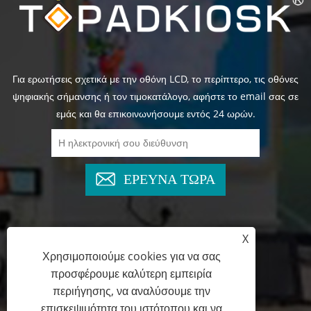
Για ερωτήσεις σχετικά με την οθόνη LCD, το περίπτερο, τις οθόνες
ψηφιακής σήμανσης ή τον τιμοκατάλογο, αφήστε το email σας σε
εμάς και θα επικοινωνήσουμε εντός 24 ωρών.
ΕΡΕΥΝΑ ΤΩΡΑ
X
+86-13825769658
Χρησιμοποιούμε cookies για να σας
προσφέρουμε καλύτερη εμπειρία
marketing@topadkiosk.com
περιήγησης, να αναλύσουμε την
επισκεψιμότητα του ιστότοπου και να