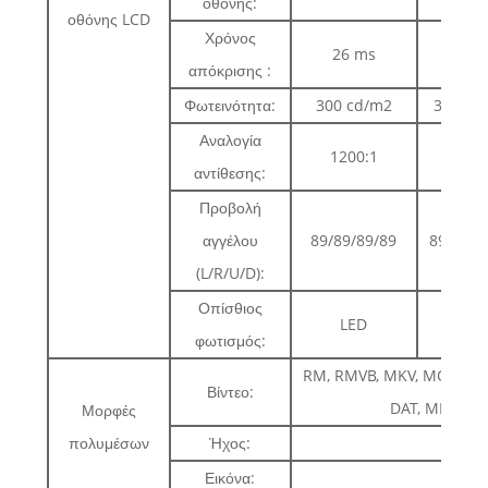
οθόνης:
οθόνης LCD
Χρόνος
26 ms
6 m
απόκρισης :
Φωτεινότητα:
300 cd/m2
300 cd
Αναλογία
1200:1
1200:
αντίθεσης:
Προβολή
αγγέλου
89/89/89/89
89/89/8
(L/R/U/D):
Οπίσθιος
LED
LED
φωτισμός:
RM, RMVB, MKV, MOV, M4v,
Βίντεο:
DAT, MP4, (α
Μορφές
πολυμέσων
Ήχος:
M
Εικόνα:
JPEG,