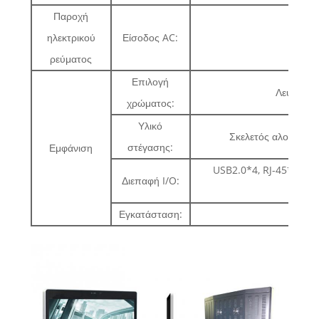
Παροχή
ηλεκτρικού
Είσοδος AC:
ρεύματος
Επιλογή
Λευκό/Μα
χρώματος:
Υλικό
Σκελετός αλουμινίο
στέγασης:
Εμφάνιση
USB2.0*4, RJ-45*1, Θύ
Διεπαφή I/O:
Εγκατάσταση:
Ε