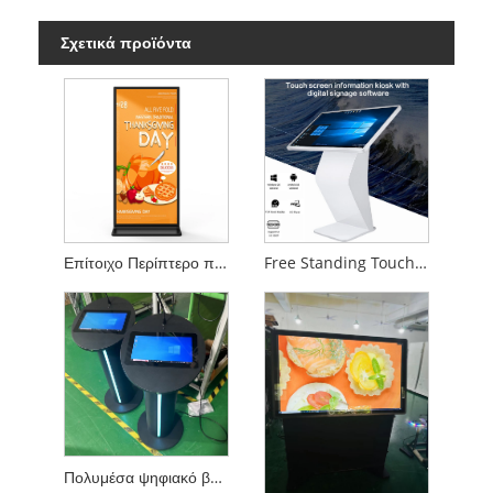
Σχετικά προϊόντα
Επίτοιχο Περίπτερο πληροφοριών αφής
Free Standing Touch Information Kiosk
Πολυμέσα ψηφιακό βάθρο 13,3 ιντσών pcap αφής LCD ενισχυτής μεγαφώνου και ασύρματο μικρόφωνο για συνάντηση