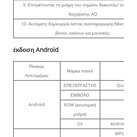
9. Επιτρέποντας τη μνήμη του σημείου διακοπής/ συστήμ
διαχείρισης AD.
10. Αυτόματη δημιουργία λίστας αναπαραγωγής/Μικτή εμφά
βίντεο, εικόνων και μουσικής.
έκδοση Android
Πίνακας
Μάρκα πάνελ
Sam
Λεπτομέριες
ΕΠΕΞΕΡΓΑΣΤΗΣ
Quad-Core
ΕΜΒΟΛΟ
2G
Android
ROM (εσωτερική
8G
μνήμη)
OS
Android 5.1 
MPG,MPG-