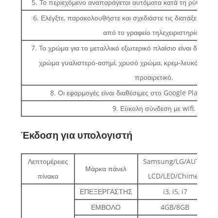
5. Το περιεχόμενο αναπαράγεται αυτόματα κατά τη ρύθμιση
6. Ελέγξτε, παρακολουθήστε και σχεδιάστε τις διατάξεις ο
από το γραφείο τηλεχειριστηρίου.
7. Το χρώμα για το μεταλλικό εξωτερικό πλαίσιο είναι διαθέσ
χρώμα γυαλιστερό-ασημί, χρυσό χρώμα, κρεμ-λευκό χρώμα
προαιρετικό.
8. Οι εφαρμογές είναι διαθέσιμες στο Google Play και 
9. Εύκολη σύνδεση με wifi.
Έκδοση για υπολογιστή
Λεπτομέρειες
Samsung/LG/AUTO/
Μάρκα πάνελ
πίνακα
LCD/LED/Chimee
ΕΠΕΞΕΡΓΑΣΤΗΣ
i3, i5, i7
ΕΜΒΟΛΟ
4GB/8GB