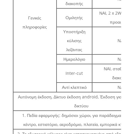
διακοπής
ΝΑΙ, 2 x 2W και 2
Ομιλητής
Γενικές
προαιρετικά
πληροφορίες
Υποστήριξη
κύλισης
ΝΑΙ
λεζάντας
Ημερολόγιο
ΝΑΙ
ΝΑΙ, σταθερή ώ
Inter-cut
διακοπής
Αντί κλεπτικό
ΝΑΙ
Αυτόνομη έκδοση, Δίκτυο έκδοση android, Έκδοση για υπολ
δικτύου
1. Πεδία εφαρμογής: δημόσιοι χώροι, για παράδειγμα, εμπο
κέντρο, εστιατόριο, αεροδρόμιο, πλατεία, εμπορικά κτίρια κ.
2. Το εξωτερικό κέλυφος είναι κατασκευασμένο από εξαιρετικά