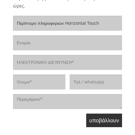
ώρες.