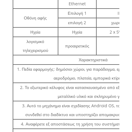
Ethernet
δια
Επιλογή 1
IR αφή 
Οθόνη αφής
επιλογή 2
χωρητική α
Ηχεία
Ηχεία
2 x 5W στερ
λογισμικό
προαιρετικός
τηλεχειρισμού
Χαρακτηριστικά
1. Πεδία εφαρμογής: δημόσιοι χώροι, για παράδειγμα, εμπορικό
αεροδρόμιο, πλατεία, εμπορικά κτίρια κ.λπ
2. Το εξωτερικό κέλυφος είναι κατασκευασμένο από εξαιρετι
μεταλλικό υλικό και σκληρυμένο γυαλί.
3. Αυτό το μηχάνημα είναι σχεδίασης Android OS, το οπο
συνδεθεί στο διαδίκτυο και υποστηρίζει απομακρυσμένο c
4. Αναφέρετε εξ αποστάσεως τη χρήση του συστήματος και