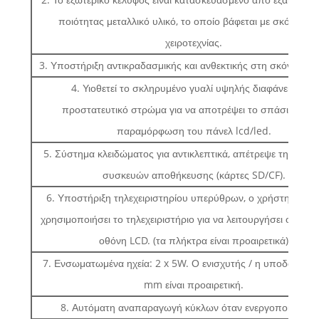
ποιότητας μεταλλικό υλικό, το οποίο βάφεται με σκόνη-σπ
χειροτεχνίας.
3. Υποστήριξη αντικραδασμικής και ανθεκτικής στη σκόνη λειτ
4. Υιοθετεί το σκληρυμένο γυαλί υψηλής διαφάνειας ως
προστατευτικό στρώμα για να αποτρέψει το σπάσιμο ή τ
παραμόρφωση του πάνελ lcd/led.
5. Σύστημα κλειδώματος για αντικλεπτικά, απέτρεψε την κλο
συσκευών αποθήκευσης (κάρτες SD/CF).
6. Υποστήριξη τηλεχειριστηρίου υπερύθρων, ο χρήστης μπορ
χρησιμοποιήσει το τηλεχειριστήριο για να λειτουργήσει ολόκλη
οθόνη LCD. (τα πλήκτρα είναι προαιρετικά)
7. Ενσωματωμένα ηχεία: 2 x 5W. Ο ενισχυτής / η υποδοχή ήχ
mm είναι προαιρετική.
8. Αυτόματη αναπαραγωγή κύκλων όταν ενεργοποιείται το