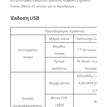
4G Εσωτερική Οριζόντια Οριζόντια Ψηφιακή Σήμανση
Κιόσκι Οθόνη 65 ιντσών για το αεροδρόμιο
Έκδοση USB
Προσδιορισμός προϊόντος
Μάρκα πάνελ
Samsung/LG/AUO/
Μέγεθος
Λεπτομέρειες
17-84 ίντσες Προαι
πίνακα
πίνακα
Χρώμα
Το λευκό, το μαύρο
προϊόντος
προσαρμόζεται
MPG,MPG-1,MPG-2
Μορφή βίντεο
4,AVI,MP4,DIV,RM
κ.λπ.
Βίντεο FHD
Στοιχεία
ΝΑΙ
1080P
αποκωδικοποίησης