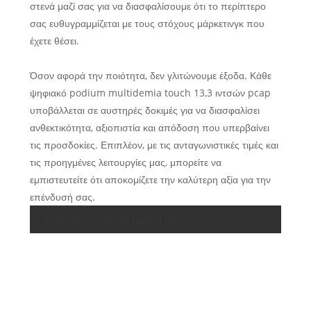
στενά μαζί σας για να διασφαλίσουμε ότι το περίπτερο
σας ευθυγραμμίζεται με τους στόχους μάρκετινγκ που
έχετε θέσει.
Όσον αφορά την ποιότητα, δεν γλιτώνουμε έξοδα. Κάθε
ψηφιακό podium multidemia touch 13,3 ιντσών pcap
υποβάλλεται σε αυστηρές δοκιμές για να διασφαλίσει
ανθεκτικότητα, αξιοπιστία και απόδοση που υπερβαίνει
τις προσδοκίες. Επιπλέον, με τις ανταγωνιστικές τιμές και
τις προηγμένες λειτουργίες μας, μπορείτε να
εμπιστευτείτε ότι αποκομίζετε την καλύτερη αξία για την
επένδυσή σας.
Βασικά χαρακτηριστικά
κα
Ε
μ