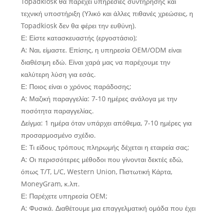
Topadkiosk θα παρέχει υπηρεσίες συντήρησης και
τεχνική υποστήριξη (Υλικό και άλλες πιθανές χρεώσεις, η
Topadkiosk δεν θα φέρει την ευθύνη).
Ε: Είστε κατασκευαστής (εργοστάσιο);
Α: Ναι, είμαστε. Επίσης, η υπηρεσία OEM/ODM είναι
διαθέσιμη εδώ. Είναι χαρά μας να παρέχουμε την
καλύτερη λύση για εσάς.
Ε: Ποιος είναι ο χρόνος παράδοσης;
Α: Μαζική παραγγελία: 7-10 ημέρες ανάλογα με την
ποσότητα παραγγελίας.
Δείγμα: 1 ημέρα όταν υπάρχει απόθεμα, 7-10 ημέρες για
προσαρμοσμένο σχέδιο.
Ε: Τι είδους τρόπους πληρωμής δέχεται η εταιρεία σας;
Α: Οι περισσότερες μέθοδοι που γίνονται δεκτές εδώ,
όπως T/T, L/C, Western Union, Πιστωτική Κάρτα,
MoneyGram, κ.λπ.
Ε: Παρέχετε υπηρεσία OEM;
Α: Φυσικά. Διαθέτουμε μια επαγγελματική ομάδα που έχει