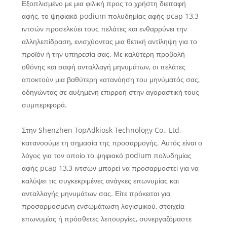
Εξοπλισμένο με μια φιλική προς το χρήστη διεπαφή
αφής, το ψηφιακό podium πολυδημίας αφής pcap 13,3
ιντσών προσελκύει τους πελάτες και ενθαρρύνει την
αλληλεπίδραση, ενισχύοντας μια θετική αντίληψη για το
προϊόν ή την υπηρεσία σας. Με καλύτερη προβολή
οθόνης και σαφή ανταλλαγή μηνυμάτων, οι πελάτες
αποκτούν μια βαθύτερη κατανόηση του μηνύματός σας,
οδηγώντας σε αυξημένη επιρροή στην αγοραστική τους
συμπεριφορά.
Στην Shenzhen TopAdkiosk Technology Co., Ltd,
κατανοούμε τη σημασία της προσαρμογής. Αυτός είναι ο
λόγος για τον οποίο το ψηφιακό podium πολυδημίας
αφής pcap 13,3 ιντσών μπορεί να προσαρμοστεί για να
καλύψει τις συγκεκριμένες ανάγκες επωνυμίας και
ανταλλαγής μηνυμάτων σας. Είτε πρόκειται για
προσαρμοσμένη ενσωμάτωση λογισμικού, στοιχεία
επωνυμίας ή πρόσθετες λειτουργίες, συνεργαζόμαστε