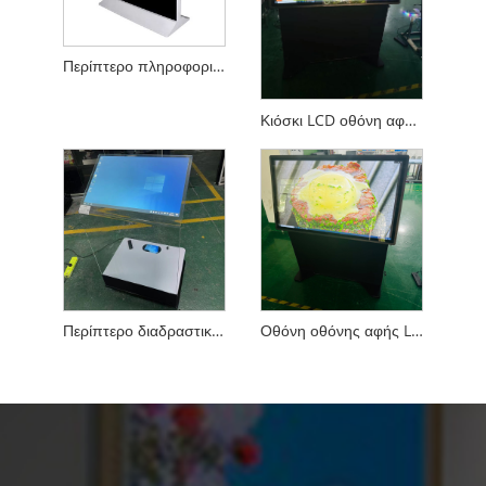
Περίπτερο πληροφοριών Horizontal Touch
Κιόσκι LCD οθόνη αφής 55 ιντσών οθόνη Pcap με ενσωματωμένο υπολογιστή i7
Περίπτερο διαδραστικού προβολέα 30 ιντσών Διαφανές γυαλί tempered
Οθόνη οθόνης αφής LCD PCAP Monitor με ενσωματωμένο υπολογιστή i7